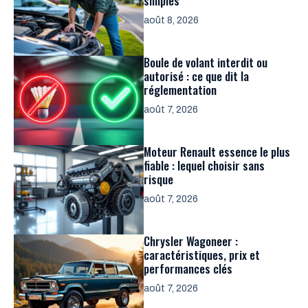
simples
août 8, 2026
Boule de volant interdit ou
autorisé : ce que dit la
réglementation
août 7, 2026
Moteur Renault essence le plus
fiable : lequel choisir sans
risque
août 7, 2026
Chrysler Wagoneer :
caractéristiques, prix et
performances clés
août 7, 2026