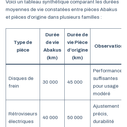
Voici un tableau synthétique comparant les durées
moyennes de vie constatées entre pièces Abakus
et pièces d’origine dans plusieurs familles :
Durée
Durée de
Type de
de vie
vie Pièce
Observation
pièce
Abakus
d’origine
(km)
(km)
Performances
Disques de
suffisantes
30 000
45 000
frein
pour usage
modéré
Ajustement
Rétroviseurs
précis,
40 000
50 000
électriques
durabilité