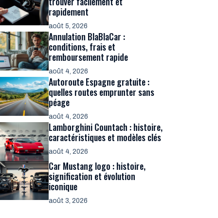
trouver facilement et
rapidement
août 5, 2026
Annulation BlaBlaCar :
conditions, frais et
remboursement rapide
août 4, 2026
Autoroute Espagne gratuite :
quelles routes emprunter sans
péage
août 4, 2026
Lamborghini Countach : histoire,
caractéristiques et modèles clés
août 4, 2026
Car Mustang logo : histoire,
signification et évolution
iconique
août 3, 2026