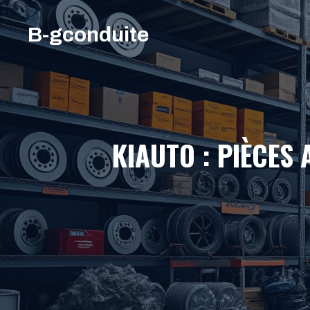
Aller
au
B-gconduite
contenu
KIAUTO : PIÈCES