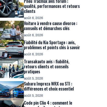
Pneu Tracmax avis forum :
qualité, performances et retours
clients
août 6, 2026
Voiture à vendre cause divorce :
conseils et démarches clés
août 6, 2026
Fiabilité du Kia Sportage : avis,
problèmes et points clés à savoir
août 6, 2026
Transakauto avis : fiabilité,
retours clients et conseils
pratiques
août 5, 2026
Subaru Impreza WRX ou STI :
différences et choix essentiel
août 5, 2026
Code pin Clio 4 : comment le