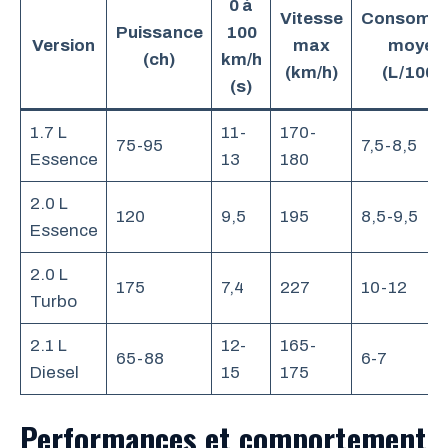
0 à
Vitesse
Consomma
Puissance
100
Version
max
moyen
(ch)
km/h
(km/h)
(L/100 
(s)
1.7 L
11-
170-
75-95
7,5-8,5
Essence
13
180
2.0 L
120
9,5
195
8,5-9,5
Essence
2.0 L
175
7,4
227
10-12
Turbo
2.1 L
12-
165-
65-88
6-7
Diesel
15
175
Performances et comportement