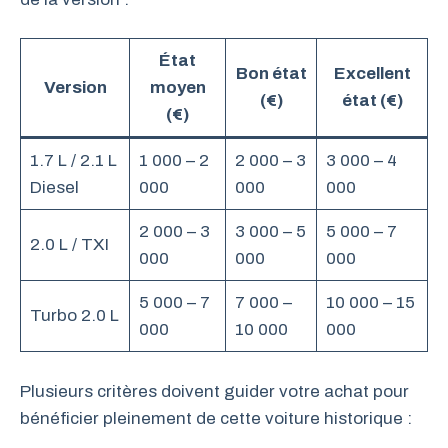
État
Bon état
Excellent
Version
moyen
(€)
état (€)
(€)
1.7 L / 2.1 L
1 000 – 2
2 000 – 3
3 000 – 4
Diesel
000
000
000
2 000 – 3
3 000 – 5
5 000 – 7
2.0 L / TXI
000
000
000
5 000 – 7
7 000 –
10 000 – 15
Turbo 2.0 L
000
10 000
000
Plusieurs critères doivent guider votre achat pour
bénéficier pleinement de cette voiture historique :