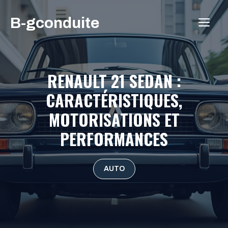
Aller
B-gconduite
au
ME
contenu
RENAULT 21 SEDAN :
CARACTÉRISTIQUES,
MOTORISATIONS ET
PERFORMANCES
AUTO